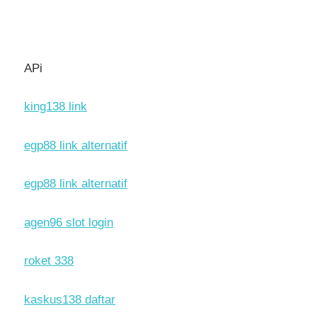
APi
king138 link
egp88 link alternatif
egp88 link alternatif
agen96 slot login
roket 338
kaskus138 daftar