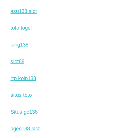
asu138 slot
toto togel
king138
slot88
rtp koin138
situs toto
Situs go138
agen138 slot