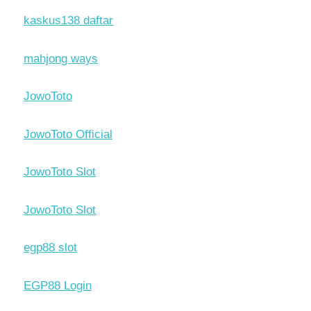
kaskus138 daftar
mahjong ways
JowoToto
JowoToto Official
JowoToto Slot
JowoToto Slot
egp88 slot
EGP88 Login