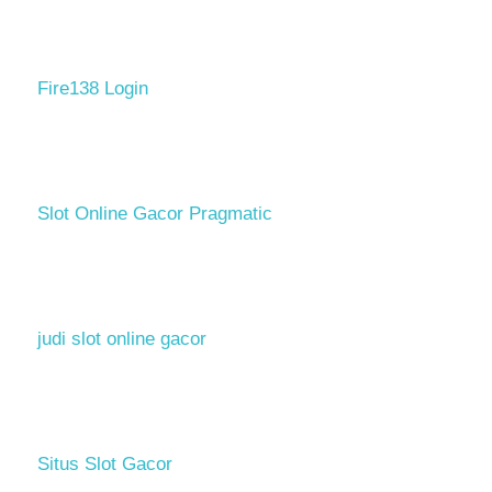
Fire138 Login
Slot Online Gacor Pragmatic
judi slot online gacor
Situs Slot Gacor