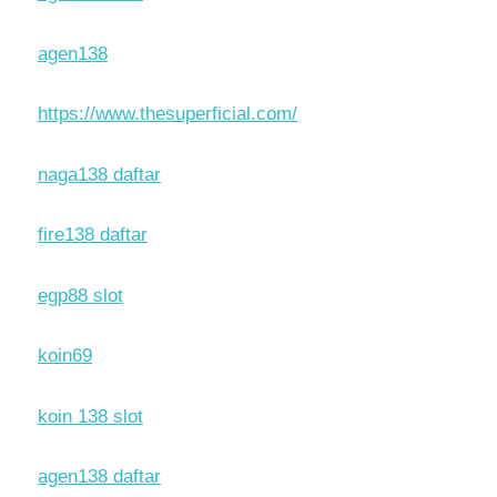
agen138
https://www.thesuperficial.com/
naga138 daftar
fire138 daftar
egp88 slot
koin69
koin 138 slot
agen138 daftar