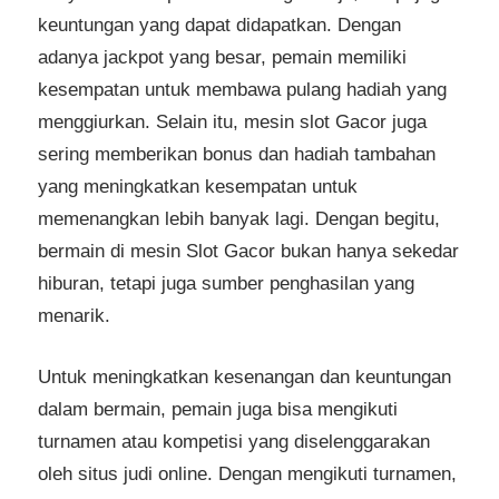
keuntungan yang dapat didapatkan. Dengan
adanya jackpot yang besar, pemain memiliki
kesempatan untuk membawa pulang hadiah yang
menggiurkan. Selain itu, mesin slot Gacor juga
sering memberikan bonus dan hadiah tambahan
yang meningkatkan kesempatan untuk
memenangkan lebih banyak lagi. Dengan begitu,
bermain di mesin Slot Gacor bukan hanya sekedar
hiburan, tetapi juga sumber penghasilan yang
menarik.
Untuk meningkatkan kesenangan dan keuntungan
dalam bermain, pemain juga bisa mengikuti
turnamen atau kompetisi yang diselenggarakan
oleh situs judi online. Dengan mengikuti turnamen,