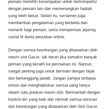
pemain memiliki kesempatan untuk berkompetisi
dengan pemain lain dan memenangkan hadiah
yang lebih besar. Selain itu, turnamen juga
memberikan pengalaman yang berbeda dan
menarik bagi pemain, serta memperluas jejaring
sosial di dunia perjudian online.
Dengan semua keuntungan yang ditawarkan oleh
mesin slot Gacor, tak heran jika semakin banyak
pemain yang beralih ke permainan ini. Namun,
sangat penting juga untuk bermain dengan bijak
dan bertanggung jawab. Jangan sampai terbawa
emosi dan menghabiskan semua uang hanya
dalam satu putaran mesin slot. Bermainlah dengan
kontrol diri yang baik dan nikmati semua sensasi
dan keuntungan yang ditawarkan oleh Slot Gacor.