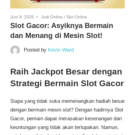
Juni 8, 2026
Judi Online
/
Slot Online
Slot Gacor: Asyiknya Bermain
dan Menang di Mesin Slot!
Posted by
Kevin Ward
Raih Jackpot Besar dengan
Strategi Bermain Slot Gacor
Siapa yang tidak suka memenangkan hadiah besar
dengan bermain mesin slot? Dengan hadirnya Slot
Gacor, pemain dapat merasakan kesenangan dan
keuntungan yang tidak akan terlupakan. Namun,