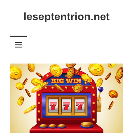
Skip
to
leseptentrion.net
content
leseptentrion.net