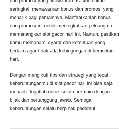
dan promosi yang ditawarkan. Kasino online
seringkali menawarkan bonus dan promosi yang
menarik bagi pemainnya. Manfaatkanlah bonus
dan promosi ini untuk meningkatkan peluangmu
memenangkan slot gacor hari ini. Namun, pastikan
kamu memahami syarat dan ketentuan yang
berlaku agar tidak ada kebingungan di kemudian
hari.
Dengan mengikuti tips dan strategi yang tepat,
keberuntunganmu di slot gacor hari ini bisa saja
menanti. Ingatlah untuk selalu bermain dengan
bijak dan bertanggung jawab. Semoga
keberuntungan selalu berpihak padamu!