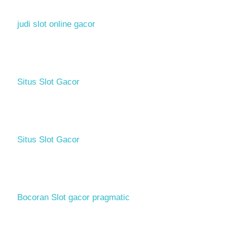
judi slot online gacor
Situs Slot Gacor
Situs Slot Gacor
Bocoran Slot gacor pragmatic