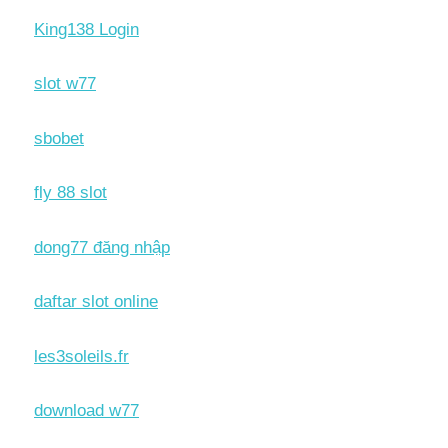
King138 Login
slot w77
sbobet
fly 88 slot
dong77 đăng nhập
daftar slot online
les3soleils.fr
download w77