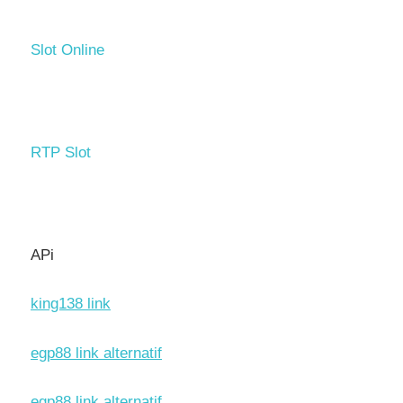
Slot Online
RTP Slot
APi
king138 link
egp88 link alternatif
egp88 link alternatif