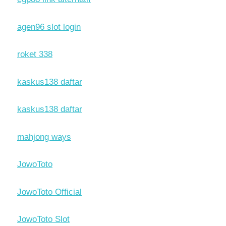
agen96 slot login
roket 338
kaskus138 daftar
kaskus138 daftar
mahjong ways
JowoToto
JowoToto Official
JowoToto Slot