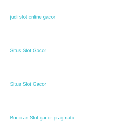
judi slot online gacor
Situs Slot Gacor
Situs Slot Gacor
Bocoran Slot gacor pragmatic