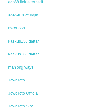
egp88 link alternatif
agen96 slot login
roket 338
kaskus138 daftar
kaskus138 daftar
mahjong ways
JowoToto
JowoToto Official
JowoToto Slot