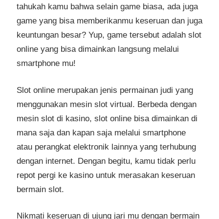
tahukah kamu bahwa selain game biasa, ada juga
game yang bisa memberikanmu keseruan dan juga
keuntungan besar? Yup, game tersebut adalah slot
online yang bisa dimainkan langsung melalui
smartphone mu!
Slot online merupakan jenis permainan judi yang
menggunakan mesin slot virtual. Berbeda dengan
mesin slot di kasino, slot online bisa dimainkan di
mana saja dan kapan saja melalui smartphone
atau perangkat elektronik lainnya yang terhubung
dengan internet. Dengan begitu, kamu tidak perlu
repot pergi ke kasino untuk merasakan keseruan
bermain slot.
Nikmati keseruan di ujung jari mu dengan bermain